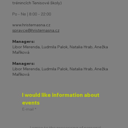
trénincích Tenisové školy)
Po - Ne | 8:00 - 22:00
www.hristemasna.cz
spravce@hristemasna.cz
Managers:
Libor Merenda, Ludmila Palok, Natalia Hrab, Anežka
Maříková
Managers:
Libor Merenda, Ludmila Palok, Natalia Hrab, Anežka
Maříková
I would like information about 
events
E-mail
*
I agree to the processing of personal 