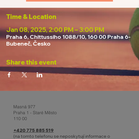
Time & Location
Jan 08, 2025, 2:00 PM – 3:00 PM
Praha 6, Chittussiho 1088/10, 160 00 Praha 6-
Bubeneč, Česko
Share this event
Masná 977
Praha 1 - Staré Město
110 00
+420 775 885 519
(na tomto telefonu se neposkytují informace o