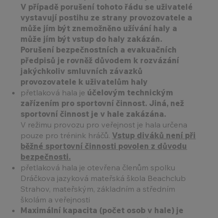
V případě porušení tohoto řádu se uživatelé
vystavují postihu ze strany provozovatele a
může jím být znemožněno užívání haly a
může jím být vstup do haly zakázán.
Porušení bezpečnostních a evakuačních
předpisů je rovněž důvodem k rozvázání
jakýchkoliv smluvních závazků
provozovatele k uživatelům haly
přetlaková hala je
účelovým technickým
zařízením pro sportovní činnost. Jiná, než
sportovní činnost je v hale zakázána.
V režimu provozu pro veřejnost je hala určena
pouze pro trénink hráčů.
Vstup diváků není při
běžné sportovní činnosti povolen z důvodu
bezpečnosti.
přetlaková hala je otevřena členům spolku
Dráčkova jazyková mateřská škola Beachclub
Strahov, mateřským, základním a středním
školám a veřejnosti
Maximální kapacita (počet osob v hale) je