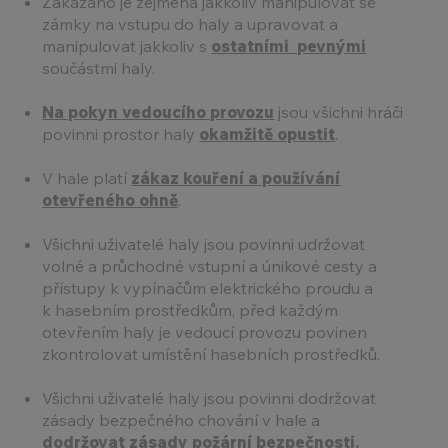
Zakázáno je zejména jakkoliv manipulovat se
zámky na vstupu do haly a upravovat a
manipulovat jakkoliv s
ostatními pevnými
součástmi haly.
Na pokyn vedoucího provozu
jsou všichni hráči
povinni prostor haly
okamžitě opustit
.
V hale platí
zákaz kouření a používání
otevřeného ohně
.
Všichni uživatelé haly jsou povinni udržovat
volné a průchodné vstupní a únikové cesty a
přístupy k vypínačům elektrického proudu a
k hasebním prostředkům, před každým
otevřením haly je vedoucí provozu povinen
zkontrolovat umístění hasebních prostředků.
Všichni uživatelé haly jsou povinni dodržovat
zásady bezpečného chování v hale a
dodržovat zásady požární bezpečnosti.