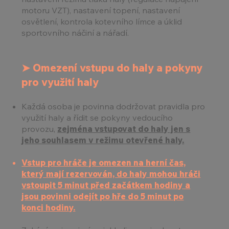
motoru VZT), nastavení topení, nastavení
osvětlení, kontrola kotevního límce a úklid
sportovního náčiní a nářadí.
➤
Omezení vstupu do haly a pokyny
pro využití haly
Každá osoba je povinna dodržovat pravidla pro
využití haly a řídit se pokyny vedoucího
provozu,
zejména vstupovat do haly jen s
jeho souhlasem v režimu otevřené haly.
Vstup pro hráče je omezen na herní čas,
který mají rezervován, do haly mohou hráči
vstoupit 5 minut před začátkem hodiny a
jsou povinni odejít po hře do 5 minut po
konci hodiny.