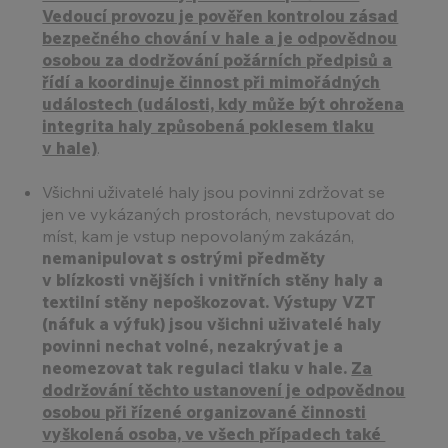
Vedoucí provozu je pověřen kontrolou zásad
bezpečného chování v hale a je odpovědnou
osobou za dodržování požárních předpisů a
řídí a koordinuje činnost při mimořádných
událostech (události, kdy může být ohrožena
integrita haly způsobená poklesem tlaku
v hale)
.
Všichni uživatelé haly jsou povinni zdržovat se
jen ve vykázaných prostorách, nevstupovat do
míst, kam je vstup nepovolaným zakázán,
nemanipulovat s ostrými předměty
v blízkosti vnějších i vnitřních stěny haly a
textilní stěny nepoškozovat. Výstupy VZT
(náfuk a výfuk) jsou všichni uživatelé haly
povinni nechat volné, nezakrývat je a
neomezovat tak regulaci tlaku v hale.
Za
dodržování těchto ustanovení je odpovědnou
osobou při řízené organizované činnosti
vyškolená osoba, ve všech případech také