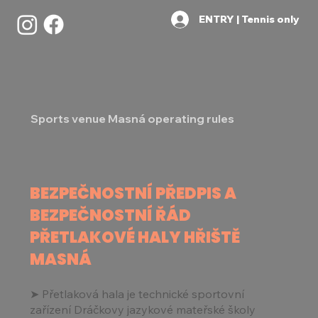
ENTRY | Tennis only
Sports venue Masná operating rules
BEZPEČNOSTNÍ PŘEDPIS A
BEZPEČNOSTNÍ ŘÁD
PŘETLAKOVÉ HALY HŘIŠTĚ
MASNÁ
➤ Přetlaková hala je technické sportovní
zařízení Dráčkovy jazykové mateřské školy