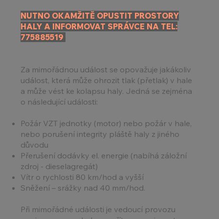
NUTNO OKAMŽITĚ OPUSTIT PROSTORY
HALY A INFORMOVAT SPRÁVCE NA TEL:
775885519
Za mimořádnou událost se opovažuje jakákoliv
událost, která může ohrozit tlak (přetlak) v hale
a může vést ke kolapsu haly. Jedná se zejména
o následující události:
Požár VZT jednotky (motor) nebo požár v hale,
nebo porušení integrity pláště haly z jiného
důvodu
Přerušení dodávky el. energie (nabíhá záložní
zdroj - dieselagregát)
Vítr o rychlosti 80 km/hod a vyšší
Sněžení – srážky nad 40 mm/hod.
Při mimořádné události je vedoucí provozu