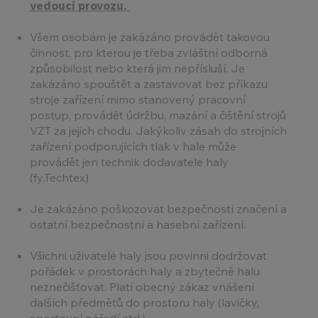
vedoucí provozu.
Všem osobám je zakázáno provádět takovou
činnost, pro kterou je třeba zvláštní odborná
způsobilost nebo která jim nepřísluší. Je
zakázáno spouštět a zastavovat bez příkazu
stroje zařízení mimo stanovený pracovní
postup, provádět údržbu, mazání a čištění strojů
VZT za jejich chodu. Jakýkoliv zásah do strojních
zařízení podporujících tlak v hale může
provádět jen technik dodavatele haly
(fy.Techtex)
Je zakázáno poškozovat bezpečností značení a
ostatní bezpečnostní a hasební zařízení.
Všichni uživatelé haly jsou povinni dodržovat
pořádek v prostorách haly a zbytečně halu
neznečišťovat. Platí obecný zákaz vnášení
dalších předmětů do prostoru haly (lavičky,