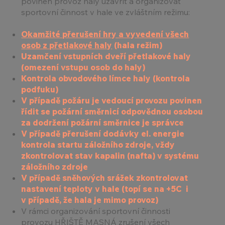
povinen provoz haly uzavřít a organizovat
sportovní činnost v hale ve zvláštním režimu:
Okamžité přerušení hry a vyvedení všech
osob z přetlakové haly
(hala režim)
Uzamčení vstupních dveří přetlakové haly
(omezení vstupu osob do haly)
Kontrola obvodového límce haly (kontrola
podfuku)
V případě požáru je vedoucí provozu povinen
řídit se požární směrnicí odpovědnou osobou
za dodržení požární směrnice je správce
V případě přerušení dodávky el. energie
kontrola startu záložního zdroje, vždy
zkontrolovat stav kapalin (nafta) v systému
záložního zdroje
V případě sněhových srážek zkontrolovat
nastavení teploty v hale (topí se na +5C i
v případě, že hala je mimo provoz)
V rámci organizování sportovní činnosti
provozu HŘIŠTĚ MASNÁ zrušení všech