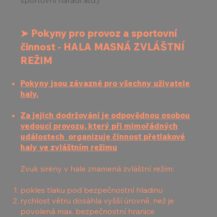
sportovní nářadí atd.)
➤
Pokyny pro provoz a sportovní
činnost - HALA MASNÁ ZVLÁŠTNÍ
REŽIM
Pokyny jsou závazné pro všechny uživatele
haly.
Za jejich dodržování je odpovědnou osobou
vedoucí provozu, který při mimořádných
událostech organizuje činnost přetlakové
haly ve zvláštním režimu
Zvuk sirény v hale znamená zvláštní režim:
pokles tlaku pod bezpečnostní hladinu
rychlost větru dosáhla vyšší úrovně, než je
povolená max. bezpečnostní hranice