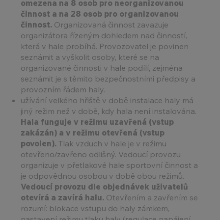
omezena na 8 osob pro neorganizovanou
činnost a na 28 osob pro organizovanou
činnost.
Organizovaná činnost zavazuje
organizátora řízeným dohledem nad činností,
která v hale probíhá. Provozovatel je povinen
seznámit a vyškolit osoby, které se na
organizované činnosti v hale podílí, zejména
seznámit je s těmito bezpečnostními předpisy a
provozním řádem haly.
užívání velkého hřiště v době instalace haly má
jiný režim než v době, kdy hala není instalována.
Hala funguje v režimu uzavřená (vstup
zakázán) a v režimu otevřená (vstup
povolen).
Tlak vzduch v hale je v režimu
otevřeno/zavřeno odlišný. Vedoucí provozu
organizuje v přetlakové hale sportovní činnost a
je odpovědnou osobou v době obou režimů.
Vedoucí provozu dle objednávek uživatelů
otevírá a zavírá halu.
Otevřením a zavřením se
rozumí: blokace vstupu do haly zámkem,
nastavení režimu tlaku haly (regulace napájení