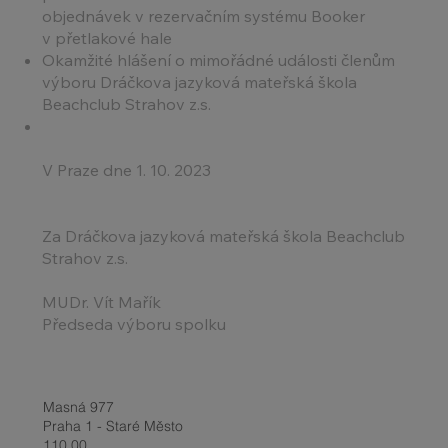
objednávek v rezervačním systému Booker
v přetlakové hale
Okamžité hlášení o mimořádné události členům
výboru Dráčkova jazyková mateřská škola
Beachclub Strahov z.s.
V Praze dne 1. 10. 2023
Za Dráčkova jazyková mateřská škola Beachclub
Strahov z.s.
MUDr. Vít Mařík
Předseda výboru spolku
Masná 977
Praha 1 - Staré Město
110 00