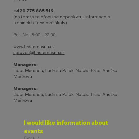
+420 775 885 519
(na tomto telefonu se neposkytují informace o
trénincích Tenisové školy)
Po - Ne | 8:00 - 22:00
www.hristemasna.cz
spravce@hristemasna.cz
Managers:
Libor Merenda, Ludmila Palok, Natalia Hrab, Anežka
Maříková
Managers:
Libor Merenda, Ludmila Palok, Natalia Hrab, Anežka
Maříková
I would like information about 
events
E-mail
*