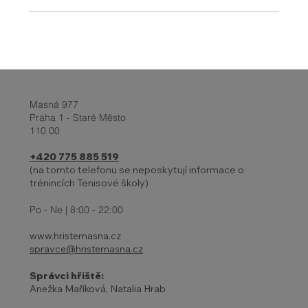
Masná 977
Praha 1 - Staré Město
110 00
+420 775 885 519
(na tomto telefonu se neposkytují informace o
trénincích Tenisové školy)
Po - Ne | 8:00 - 22:00
www.hristemasna.cz
spravce@hristemasna.cz
Správci hřiště:
Anežka Maříková, Natalia Hrab