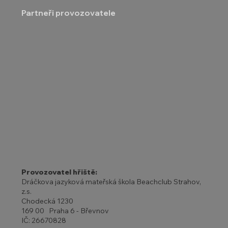
Partneři provozovatele
Provozovatel hřiště:
Dráčkova jazyková mateřská škola Beachclub Strahov,
z.s.
Chodecká 1230
169 00 Praha 6 - Břevnov
IČ: 26670828