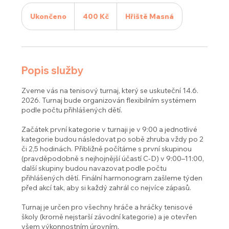
400
českých
Ukončeno
U
400 Kč
Hřiště Masná
korun
k
o
n
č
e
Popis služby
n
o
Zveme vás na tenisový turnaj, který se uskuteční 14.6.
2026. Turnaj bude organizován flexibilním systémem
podle počtu přihlášených dětí.
Začátek první kategorie v turnaji je v 9:00 a jednotlivé
kategorie budou následovat po sobě zhruba vždy po 2
či 2,5 hodinách. Přibližně počítáme s první skupinou
(pravděpodobně s nejhojnější účastí C-D) v 9:00–11:00,
další skupiny budou navazovat podle počtu
přihlášených dětí. Finální harmonogram zašleme týden
před akcí tak, aby si každý zahrál co nejvíce zápasů.
Turnaj je určen pro všechny hráče a hráčky tenisové
školy (kromě nejstarší závodní kategorie) a je otevřen
všem výkonnostním úrovním.