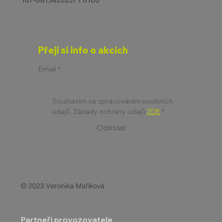
107-6813820257 / 0100
Přeji si info o akcích
Email
*
Souhlasím se zpracováním osobních 
údajů. Zásady ochrany údajů 
ZDE
*
Odeslat
© 2023 Veronika Maříková
Partneři provozovatele