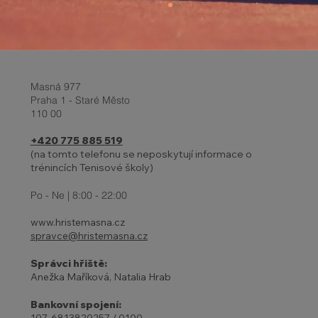
Masná 977
Praha 1 - Staré Město
110 00
+420 775 885 519
(na tomto telefonu se neposkytují informace o
trénincích Tenisové školy)
Report z turnaje a Velikonoční
prázdniny 2-6.4.
Po - Ne | 8:00 - 22:00
www.hristemasna.cz
spravce@hristemasna.cz
Správci hřiště:
Anežka Maříková, Natalia Hrab
Bankovní spojení: