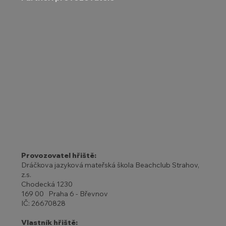
Provozovatel hřiště:
Dráčkova jazyková mateřská škola Beachclub Strahov,
z.s.
Chodecká 1230
169 00 Praha 6 - Břevnov
IČ: 26670828
Vlastník hřiště: