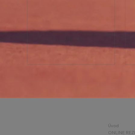
Státní svátky v květnu +
Úvod
Příměstské kempy 2026
ONLINE REZ