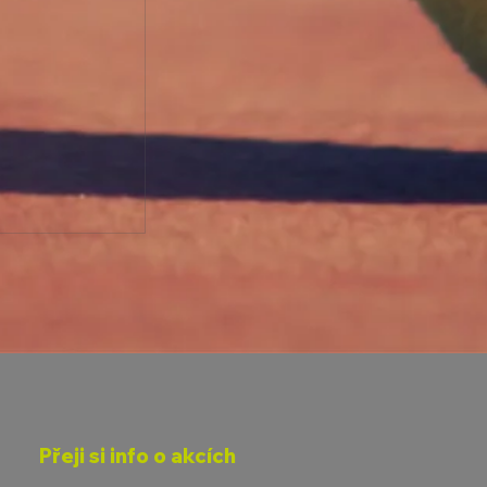
ETLAKOVÉ
Přeji si info o akcích
6