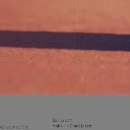
Report z turnaje a
BOURÁNÍ PŘ
Masná 977
Velikonoční prázdniny 2-
HALY 27.3.202
Praha 1 - Staré Město
ERVACE KURTŮ