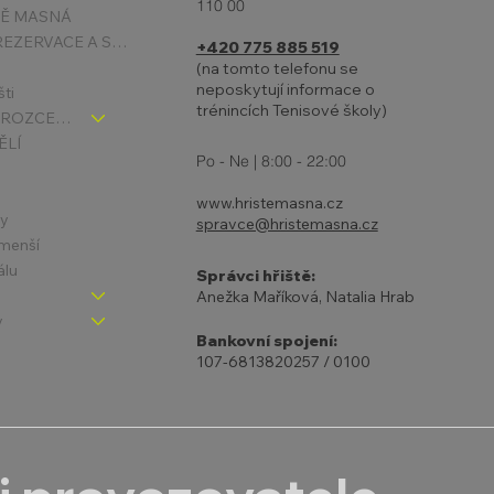
110 00
6.4.
TĚ MASNÁ
PODMÍNKY REZERVACE A STORNA
+420 775 885 519
(na tomto telefonu se
neposkytují informace o
šti
trénincích Tenisové školy)
TENIS DĚTI - ROZCESTNÍK
ĚLÍ
Po - Ne | 8:00 - 22:00
www.hristemasna.cz
ny
spravce@hristemasna.cz
jmenší
álu
Správci hřiště:
Anežka Maříková, Natalia Hrab
y
Bankovní spojení:
107-6813820257 / 0100