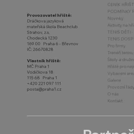
CENÍK HŘIŠ
Provozovatel hřiště:
Novinky
Dráčkova jazyková
Aktivity na hři
mateřská škola Beachclub
Strahov, z.s.
Chodecká 1230
TENIS DOSP
169 00 Praha 6 - Břevnov
Pro firmy
IČ: 26670828
Trenéři tenisu
Školy a druži
Vlastník hřiště:
Hřiště pro ne
MČ Praha 1
Vodičkova 18
Vybavení are
115 68 Praha 1
Galerie
+420 221 097 111
Provozní řád
posta@praha1.cz
O nás
Kontakt