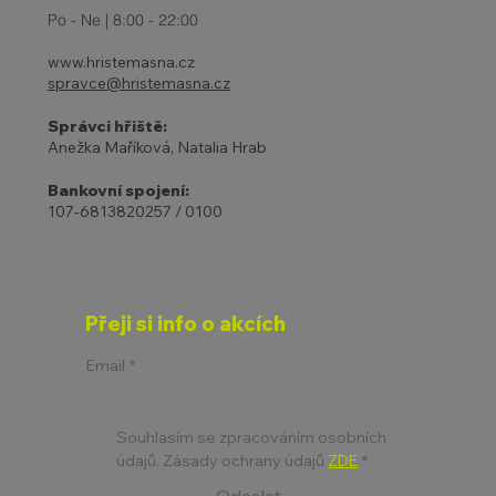
prázdniny 2-6.4.
Po - Ne | 8:00 - 22:00
www.hristemasna.cz
spravce@hristemasna.cz
Správci hřiště:
Anežka Maříková, Natalia Hrab
Bankovní spojení:
107-6813820257 / 0100
Přeji si info o akcích
Email
*
Souhlasím se zpracováním osobních 
údajů. Zásady ochrany údajů 
ZDE
*
Odeslat