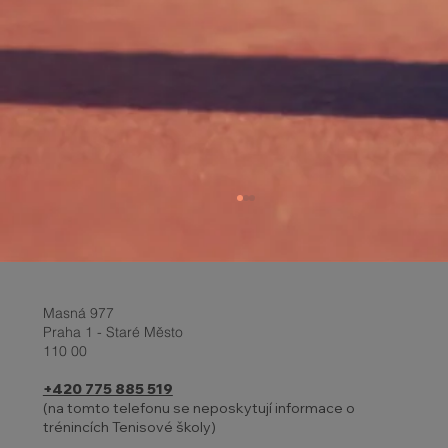
Masná 977
Praha 1 - Staré Město
110 00
+420 775 885 519
(na tomto telefonu se neposkytují informace o
trénincích Tenisové školy)
Report z turnaje a Velikonoční