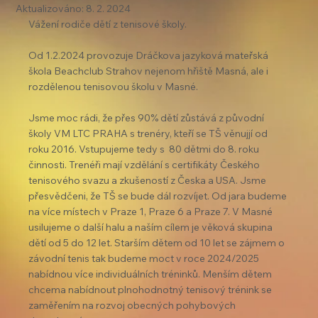
Aktualizováno:
8. 2. 2024
Vážení rodiče dětí z tenisové školy. 
Od 1.2.2024 provozuje Dráčkova jazyková mateřská 
škola Beachclub Strahov nejenom hřiště Masná, ale i 
rozdělenou tenisovou školu v Masné. 
Jsme moc rádi, že přes 90% dětí zůstává z původní 
školy VM LTC PRAHA s trenéry, kteří se TŠ věnujjí od 
roku 2016. Vstupujeme tedy s  80 dětmi do 8. roku 
činnosti. Trenéři mají vzdělání s certifikáty Českého 
tenisového svazu a zkušeností z Česka a USA. Jsme  
přesvědčeni, že TŠ se bude dál rozvíjet. Od jara budeme 
na více místech v Praze 1, Praze 6 a Praze 7. V Masné 
usilujeme o další halu a naším cílem je věková skupina 
dětí od 5 do 12 let. Starším dětem od 10 let se zájmem o 
závodní tenis tak budeme moct v roce 2024/2025 
nabídnou více individuálních tréninků. Menším dětem 
chcema nabídnout plnohodnotný tenisový trénink se 
zaměřením na rozvoj obecných pohybových 