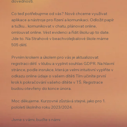
dovedností. 
Co teď potřebujrme od vás? Nově chceme využívat 
aplikace a nástroje pro řízení a komunikaci. Odložit papír 
a tužku... komunikovat v chatu, plánovat online, 
omlouvat online. Vést evidenci a řídit školu up to date. 
Jde to. Na Strahově v beachvolejbalové škole máme 
505 dětí. 
Prvním krokem a úkolem pro vás je aktualizovat 
registraci dětí  v klubu a vyplnit souhlas GDPR. Na hlavní 
stránce, podle insrukce, která je velmi intuitivní vyplňte v 
odkazu online údaje o vašem dítěti Tím učiníte první 
krok k pokračování vašeho dítěte v TŠ. Registrace 
budou otevřeny do konce února. 
Moc děkujeme. Kurzovné zůstává stejné, jako pro 1. 
pololetí školního roku 2023/2024. 
Jsme s vámi, buďte s námi