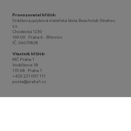
Provozovatel hřiště:
Dráčkova jazyková mateřská škola Beachclub Strahov,
z.s.
Chodecká 1230
169 00 Praha 6 - Břevnov
IČ: 26670828
Vlastník hřiště:
MČ Praha 1
Vodičkova 18
115 68 Praha 1
+420 221 097 111
posta@praha1.cz