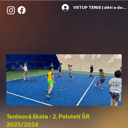
VSTUP TENIS | děti a dosp
Všechny příspěvky
Všechny příspěvky
Tenisová škola
Tenis | Dospělí
7. 2. 2024
Minut čtení: 1
Tenisová škola - 2. Pololetí ŠR
2023/2024