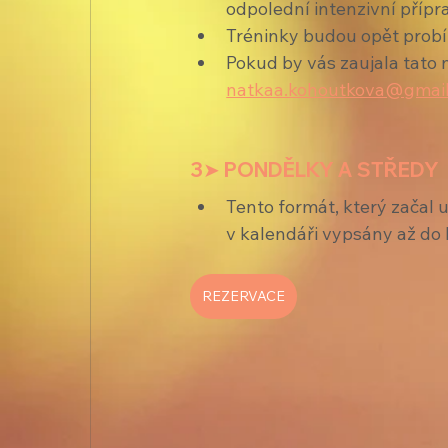
odpolední intenzivní přípra
Tréninky budou opět probí
Pokud by vás zaujala tato 
natkaa.kohoutkova@gmai
3➤ PONDĚLKY A STŘEDY
Tento formát, který začal 
v kalendáři vypsány až do 
REZERVACE