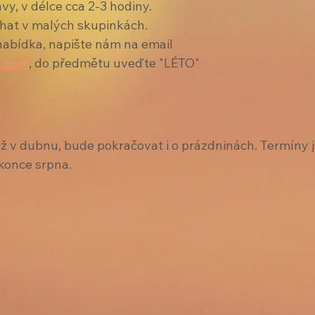
vy, v délce cca 2-3 hodiny. 
hat v malých skupinkách. 
nabídka, napište nám na email 
l.com
, do předmětu uveďte "LÉTO"
už v dubnu, bude pokračovat i o prázdninách. Termíny j
konce srpna.