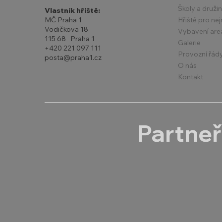
Školy a druži
Vlastník hřiště:
Hřiště pro ne
MČ Praha 1
Vodičkova 18
Vybavení are
115 68 Praha 1
Galerie
+420 221 097 111
Provozní řád
posta@praha1.cz
O nás
Kontakt
Partneř