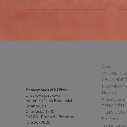
Státní svátky v květnu +
Úvod
Příměstské kempy 2026
ONLINE REZ
CENÍK HŘIŠ
Provozovatel hřiště:
Novinky
Dráčkova jazyková
Aktivity na hři
mateřská škola Beachclub
Strahov, z.s.
Chodecká 1230
TENIS DOSP
169 00 Praha 6 - Břevnov
Pro firmy
IČ: 26670828
Trenéři tenisu