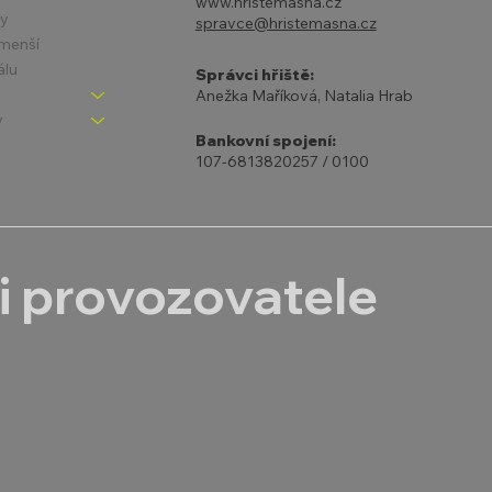
www.hristemasna.cz
ny
spravce@hristemasna.cz
jmenší
álu
Správci hřiště:
Anežka Maříková, Natalia Hrab
y
Bankovní spojení:
107-6813820257 / 0100
i provozovatele