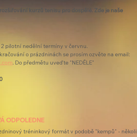
ozšiřování kurzů tenisu pro dospělé. Zde je naše 
 2 pilotní nedělní termíny v červnu. 
okračování o prázdninách se prosím ozvěte na email: 
l.com
. Do předmětu uveďte "NEDĚLE"
30
OVÁ ODPOLEDNE
zdninový tréninkový formát v podobě "kempů" - několi