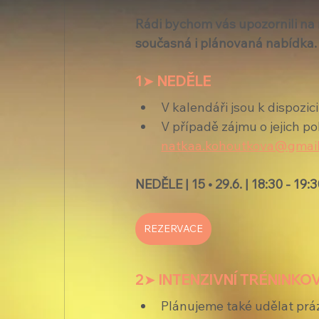
Rádi bychom vás upozornili na r
současná i plánovaná nabídka.
1➤ NEDĚLE
V kalendáři jsou k dispozici
V případě zájmu o jejich p
natkaa.kohoutkova@gmai
NEDĚLE | 15 • 29.6. | 18:30 - 19:
REZERVACE
2➤ INTENZIVNÍ TRÉNINK
Plánujeme také udělat prá