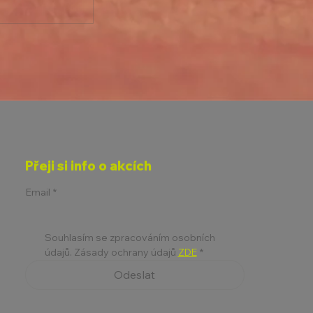
ETLAKOVÉ
Přeji si info o akcích
6
Email
*
Souhlasím se zpracováním osobních 
údajů. Zásady ochrany údajů 
ZDE
*
Odeslat