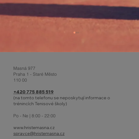
Masná 977
Praha 1 - Staré Město
110 00
+420 775 885 519
INDIVIDUÁLNÍ TRÉNINKY DĚTÍ
(na tomto telefonu se neposkytují informace o
trénincích Tenisové školy)
Po - Ne | 8:00 - 22:00
www.hristemasna.cz
spravce@hristemasna.cz