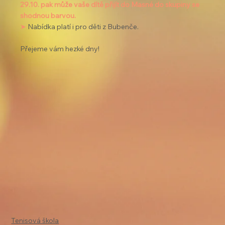
29.10. pak může vaše dítě přijít do Masné do skupiny se 
shodnou barvou.
➤
 Nabídka platí i pro děti z Bubenče.
Přejeme vám hezké dny!
Tenisová škola