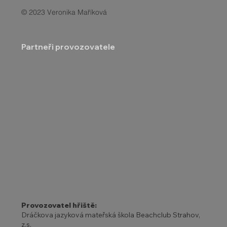
© 2023 Veronika Maříková
Partneři provozovatele
Provozovatel hřiště:
Dráčkova jazyková mateřská škola Beachclub Strahov,
z.s.