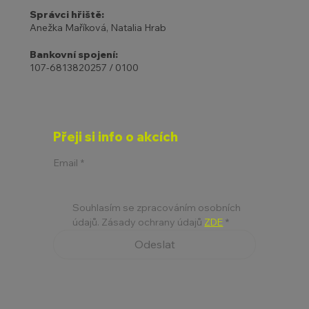
Správci hřiště:
Anežka Maříková, Natalia Hrab
Bankovní spojení:
107-6813820257 / 0100
Přeji si info o akcích
Email
*
Souhlasím se zpracováním osobních 
údajů. Zásady ochrany údajů 
ZDE
*
Odeslat