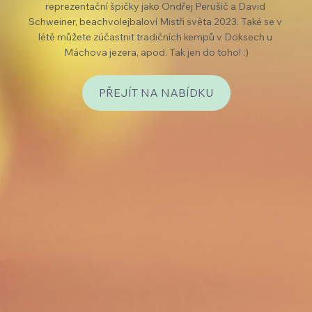
reprezentační špičky jako Ondřej Perušič a David 
Schweiner, beachvolejbaloví Mistři světa 2023. Také se v 
létě můžete zúčastnit tradičních kempů v Doksech u 
Máchova jezera, apod. Tak jen do toho! :)
PŘEJÍT NA NABÍDKU