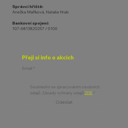
Správci hřiště:
Anežka Maříková, Natalia Hrab
Bankovní spojení:
107-6813820257 / 0100
Přeji si info o akcích
Email
*
Souhlasím se zpracováním osobních 
údajů. Zásady ochrany údajů 
ZDE
*
Odeslat