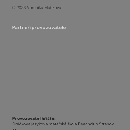
© 2023 Veronika Maříková
Partneři provozovatele
Provozovatel hřiště:
Dráčkova jazyková mateřská škola Beachclub Strahov,
z.s.