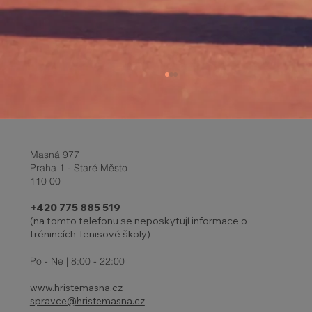
Masná 977
Praha 1 - Staré Město
110 00
+420 775 885 519
(na tomto telefonu se neposkytují informace o
trénincích Tenisové školy)
Report z turnaje a Velikonoční
prázdniny 2-6.4.
Po - Ne | 8:00 - 22:00
www.hristemasna.cz
spravce@hristemasna.cz