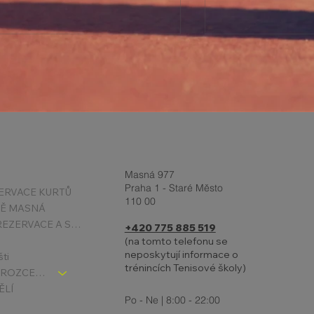
Report z turnaje a
BOURÁNÍ PŘ
Masná 977
Velikonoční prázdniny 2-
HALY 27.3.202
Praha 1 - Staré Město
ERVACE KURTŮ
110 00
6.4.
TĚ MASNÁ
PODMÍNKY REZERVACE A STORNA
+420 775 885 519
(na tomto telefonu se
neposkytují informace o
šti
trénincích Tenisové školy)
TENIS DĚTI - ROZCESTNÍK
ĚLÍ
Po - Ne | 8:00 - 22:00