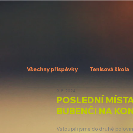
Všechny příspěvky
Tenisová škola
9. 8. 2024
POSLEDNÍ MÍST
BUBENČI NA KON
Vstoupili jsme do druhé polovin