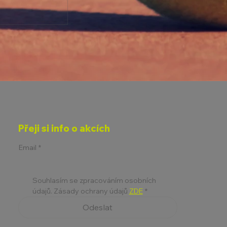
ETLAKOVÉ
Přeji si info o akcích
6
Email
*
Souhlasím se zpracováním osobních 
údajů. Zásady ochrany údajů 
ZDE
*
Odeslat