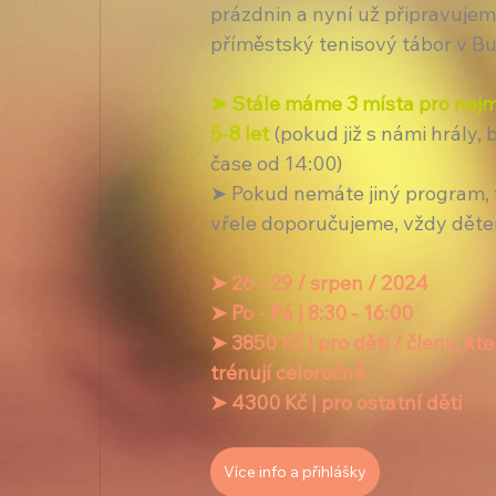
prázdnin a nyní už připravujem
příměstský tenisový tábor v Bu
➤ Stále máme 3 místa pro nejm
5-8 let 
(pokud již s námi hrály, b
čase od 14:00)
➤ Pokud nemáte jiný program, 
vřele doporučujeme, vždy dět
➤ 26 - 29 / srpen / 2024
➤ Po - Pá | 8:30 - 16:00
➤ 3850 Kč | pro děti / členy, kte
trénují celoročně
➤ 4300 Kč | pro ostatní děti
Více info a přihlášky