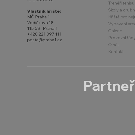
Trenéři tenisu
Školy a druži
Vlastník hřiště:
Hřiště pro ne
MČ Praha 1
Vodičkova 18
Vybavení are
115 68 Praha 1
Galerie
+420 221 097 111
Provozní řád
posta@praha1.cz
O nás
Kontakt
Partneř