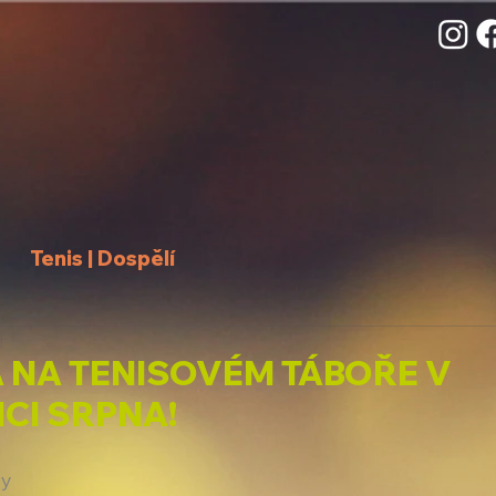
Tenis | Dospělí
A NA TENISOVÉM TÁBOŘE V
CI SRPNA!
y 