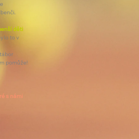
e 
benči.
enší děti 
ylo to v 
tábor 
em pomůže!
ré s námi 