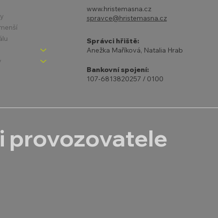
www.hristemasna.cz
ny
spravce@hristemasna.cz
jmenší
álu
Správci hřiště:
Anežka Maříková, Natalia Hrab
y
Bankovní spojení:
107-6813820257 / 0100
i provozovatele