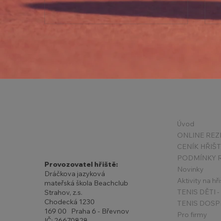
Státní svátky v květnu +
Úvod
Příměstské kempy 2026
ONLINE REZ
CENÍK HŘIŠ
Provozovatel hřiště:
Novinky
Dráčkova jazyková
Aktivity na hři
mateřská škola Beachclub
Strahov, z.s.
Chodecká 1230
TENIS DOSP
169 00 Praha 6 - Břevnov
Pro firmy
IČ: 26670828