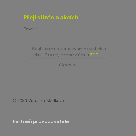
Přeji si info o akcích
Email
*
Souhlasím se zpracováním osobních 
údajů. Zásady ochrany údajů 
ZDE
*
Odeslat
© 2023 Veronika Maříková
Partneři provozovatele