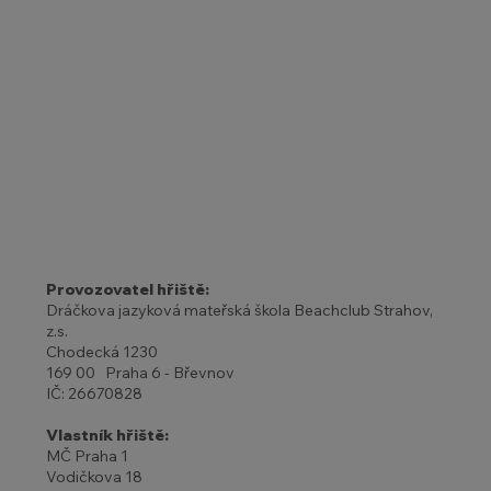
Provozovatel hřiště:
Dráčkova jazyková mateřská škola Beachclub Strahov,
z.s.
Chodecká 1230
169 00 Praha 6 - Břevnov
IČ: 26670828
Vlastník hřiště:
MČ Praha 1
Vodičkova 18