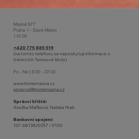
Masná 977
Praha 1 - Staré Město
110 00
+420 775 885 519
(na tomto telefonu se neposkytují informace o
trénincích Tenisové školy)
Report z turnaje a Velikonoční
prázdniny 2-6.4.
Po - Ne | 8:00 - 22:00
www.hristemasna.cz
spravce@hristemasna.cz
Správci hřiště:
Anežka Maříková, Natalia Hrab
Bankovní spojení:
107-6813820257 / 0100