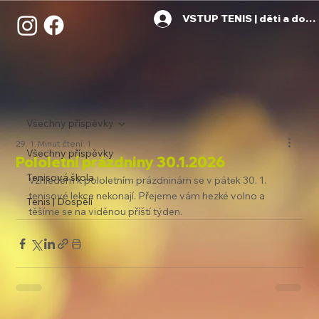
VSTUP TENIS | děti a dosp
Všechny příspěvky
29. 1.
Minut čtení: 1
Všechny příspěvky
Pololetní prázdniny 30.1.2026
Tenisová škola
Vzhledem k pololetním prázdninám se v pátek 30. 1. 
tenisové lekce nekonají. Přejeme vám hezké volno a 
Tenis | Dospělí
těšíme se na viděnou příští týden.