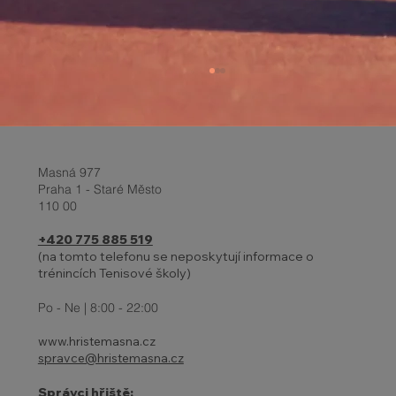
Masná 977
Praha 1 - Staré Město
110 00
+420 775 885 519
(na tomto telefonu se neposkytují informace o
trénincích Tenisové školy)
Report z turnaje a Velikonoční
prázdniny 2-6.4.
Po - Ne | 8:00 - 22:00
www.hristemasna.cz
spravce@hristemasna.cz
Správci hřiště: