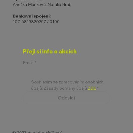
Anežka Maříková, Natalia Hrab
Bankovní spojení:
107-6813820257 / 0100
Přeji si info o akcích
Email
*
Souhlasím se zpracováním osobních 
údajů. Zásady ochrany údajů 
ZDE
*
Odeslat
© 2023 Veronika Maříková