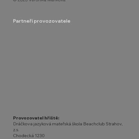
Partneři provozovatele
Provozovatel hřiště:
Dráčkova jazyková mateřská škola Beachclub Strahov,
z.s.
Chodecká 1230