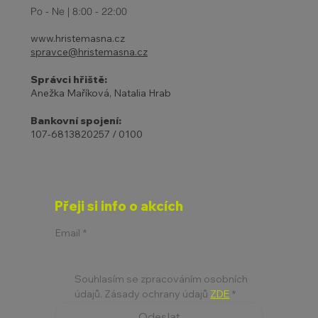
prázdniny 2-6.4.
Po - Ne | 8:00 - 22:00
www.hristemasna.cz
spravce@hristemasna.cz
Správci hřiště:
Anežka Maříková, Natalia Hrab
Bankovní spojení:
107-6813820257 / 0100
Přeji si info o akcích
Email
*
Souhlasím se zpracováním osobních 
údajů. Zásady ochrany údajů 
ZDE
*
Odeslat