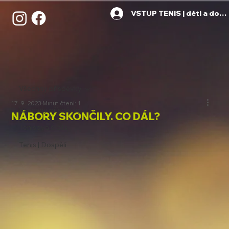
VSTUP TENIS | děti a dosp
Všechny příspěvky
17. 9. 2023
Minut čtení: 1
Všechny příspěvky
NÁBORY SKONČILY. CO DÁL?
Tenisová škola
Tenis | Dospělí