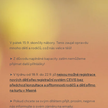
V pátek 15.9. skončily nábory. Tenis zaujal opravdu 
mnoho dětí a rodičů, což nás velice těší! 
➤ Z důvodu naplněné kapacity zatím nemůžeme 
přijímat další přihlášky! 
➤ 
V týdnu od 18.9. do 22.9. již 
nejsou možné registrace 
nových dětí přes registrační systém CEVIS bez 
předchozí konzultace a přítomnosti rodičů a dětí přímo 
na kurtu v Masné
. 
➤ Pokud chcete se svým dítětem přijít, prosím, nejprve 
nás informujte o svém záměru na emailu: 