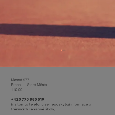
Masná 977
Praha 1 - Staré Město
110 00
+420 775 885 519
(na tomto telefonu se neposkytují informace o
trénincích Tenisové školy)
Report z turnaje a Velikonoční