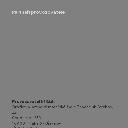
Partneři provozovatele
Provozovatel hřiště:
Dráčkova jazyková mateřská škola Beachclub Strahov,
z.s.
Chodecká 1230
169 00 Praha 6 - Břevnov