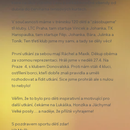
které na úkor volného času tráví každoročně víkendy od 
dubna do června na tenisových kurtech.
V současnosti máme v tréninku 120 dětí a “zásobujeme” 
tři kluby, LTC Praha, tam startuje Vincek a Johanka, TK 
Hanspaulka, tam startuje Filip, Johanka, Bára, Julinka a 
Toník. Ten třetí klub jsme my sami, a tady se děly věci!
První utkání za sebou mají Ráchel a Maxík. Děkuji oběma 
za vzornou reprezentaci. Hráli jsme v neděli 27.4. Na 
Praze  4, s klubem Donovalská. Proti nám stáli 4 kluci, 
ostřílení borci, kteří dobře znali pravidla a uměli 
rozhodovat a řídit utkání. Sice jsme prohráli ale s nulou 
to nebylo!
Věřím, že to bylo pro děti inspirativní a motivující pro 
další utkání, čekáme na Lukáška, Honzíka a Jáchyma! 
Velké posily… a naděje, že příště vyhrajeme!
S pozdravem sportu dětí zdar!