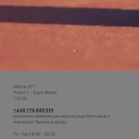
Masná 977
Praha 1 - Staré Město
110 00
+420 775 885 519
INDIVIDUÁLNÍ TRÉNINKY DĚTÍ
(na tomto telefonu se neposkytují informace o
trénincích Tenisové školy)
Po - Ne | 8:00 - 22:00