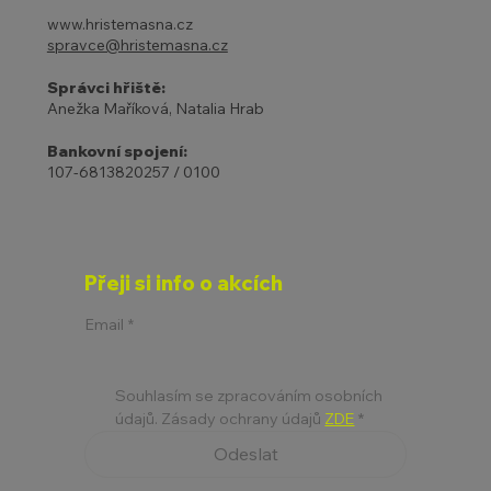
www.hristemasna.cz
spravce@hristemasna.cz
Správci hřiště:
Anežka Maříková, Natalia Hrab
Bankovní spojení:
107-6813820257 / 0100
Přeji si info o akcích
Email
*
Souhlasím se zpracováním osobních 
údajů. Zásady ochrany údajů 
ZDE
*
Odeslat