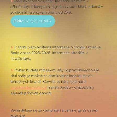
➤
 Rádi bychom vás ještě upozornili na místa v 
příměstských kempech, zejména v tom, který se koná v 
posledním srpnovém týdnu od 25.8.
PŘÍMĚSTSKÉ KEMPY
➤
 V srpnu vám pošleme informace o chodu Tenisové 
školy v roce 2025/2026. Informace obdržíte v 
newsletteru.
➤
 Pokud budete mít zájem, aby i o prázdninách vaše 
děti hrály, je možné se domluvit na individuálních 
tenisových lekcích. Ozvěte se nám na emailu 
info@hristemasna.cz
 Trenéři budou k dispozici na 
základě přímých dohod.
Velmi děkujeme za vaši přízeň a věříme, že se dětem 
tenis líbí!