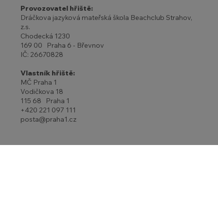
Provozovatel hřiště:
Dráčkova jazyková mateřská škola Beachclub Strahov,
z.s.
Chodecká 1230
169 00 Praha 6 - Břevnov
IČ: 26670828
Vlastník hřiště:
MČ Praha 1
Vodičkova 18
115 68 Praha 1
+420 221 097 111
posta@praha1.cz