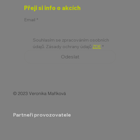
Přeji si info o akcích
Email
*
Souhlasím se zpracováním osobních 
údajů. Zásady ochrany údajů 
ZDE
*
Odeslat
© 2023 Veronika Maříková
Partneři provozovatele