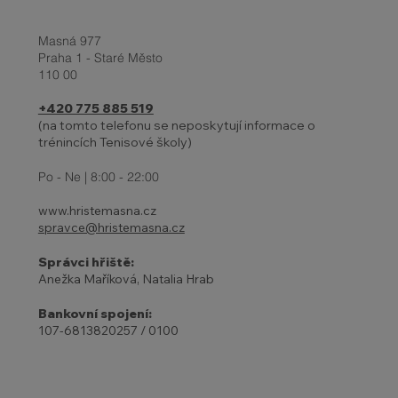
Masná 977
Praha 1 - Staré Město
110 00
+420 775 885 519
INDIVIDUÁLNÍ TRÉNINKY DĚTÍ
(na tomto telefonu se neposkytují informace o
trénincích Tenisové školy)
Po - Ne | 8:00 - 22:00
www.hristemasna.cz
spravce@hristemasna.cz
Správci hřiště:
Anežka Maříková, Natalia Hrab
Bankovní spojení:
107-6813820257 / 0100