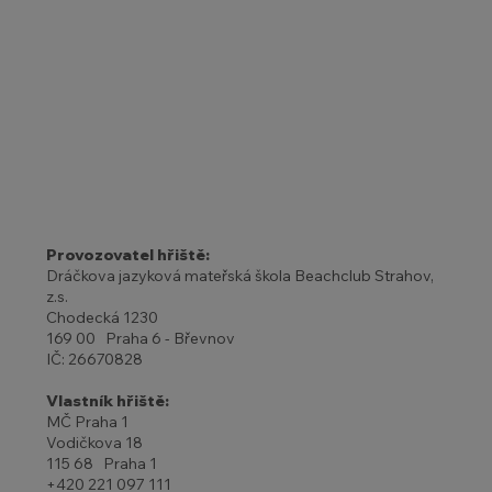
Provozovatel hřiště:
Dráčkova jazyková mateřská škola Beachclub Strahov,
z.s.
Chodecká 1230
169 00 Praha 6 - Břevnov
IČ: 26670828
Vlastník hřiště:
MČ Praha 1
Vodičkova 18
115 68 Praha 1
+420 221 097 111