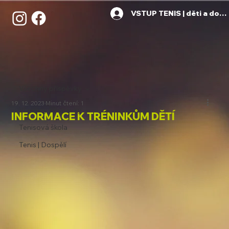
VSTUP TENIS | děti a dosp
Všechny příspěvky
19. 12. 2023
Minut čtení: 1
Všechny příspěvky
INFORMACE K TRÉNINKŮM DĚTÍ
Tenisová škola
Tenis | Dospělí