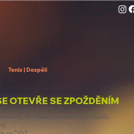
Tenis | Dospělí
SE OTEVŘE SE ZPOŽDĚNÍM
působila, že v Masné otevřeme halu později. 
ný. 
ále na ČVUT. 