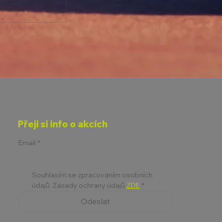
ETLAKOVÉ
Přeji si info o akcích
6
Email
*
Souhlasím se zpracováním osobních 
údajů. Zásady ochrany údajů 
ZDE
*
Odeslat