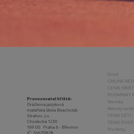
Státní svátky v květnu +
Úvod
Příměstské kempy 2026
ONLINE REZ
CENÍK HŘIŠ
Provozovatel hřiště:
Novinky
Dráčkova jazyková
Aktivity na hři
mateřská škola Beachclub
Strahov, z.s.
Chodecká 1230
TENIS DOSP
169 00 Praha 6 - Břevnov
Pro firmy
IČ: 26670828