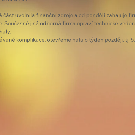
část uvolnila finanční zdroje a od pondělí zahajuje fi
. Současně jiná odborná firma opraví technické veden
haly.
vané komplikace, otevřeme halu o týden později, tj. 5.