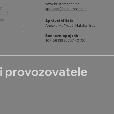
www.hristemasna.cz
ny
spravce@hristemasna.cz
jmenší
álu
Správci hřiště:
Anežka Maříková, Natalia Hrab
y
Bankovní spojení:
107-6813820257 / 0100
i provozovatele