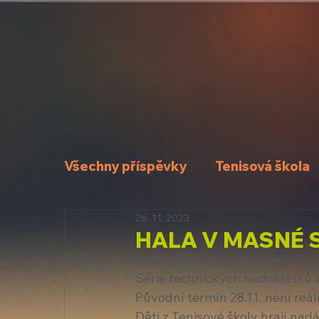
Všechny příspěvky
Tenisová škola
26. 11. 2023
HALA V MASNÉ 
Aktualizováno:
29. 11. 2023
Série technických nedostatků z
Původní termín 28.11. není reál
Děti z Tenisové školy hrají nad