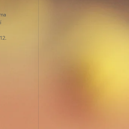
rma 
í 
12.