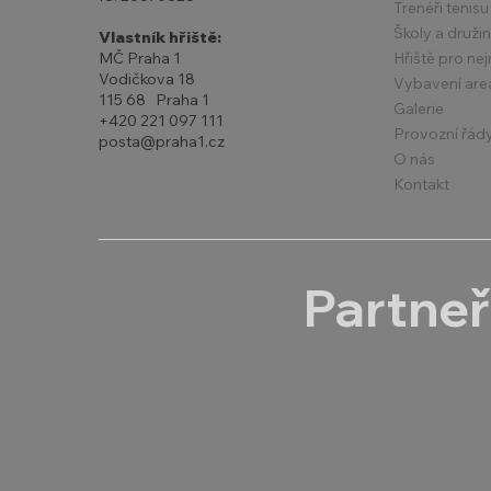
Trenéři tenisu
Školy a druži
Vlastník hřiště:
Hřiště pro ne
MČ Praha 1
Vodičkova 18
Vybavení are
115 68 Praha 1
Galerie
+420 221 097 111
Provozní řád
posta@praha1.cz
O nás
Kontakt
Partneř