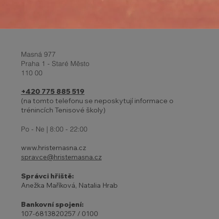
Masná 977
Praha 1 - Staré Město
110 00
+420 775 885 519
(na tomto telefonu se neposkytují informace o
trénincích Tenisové školy)
Report z turnaje a Velikonoční
prázdniny 2-6.4.
Po - Ne | 8:00 - 22:00
www.hristemasna.cz
spravce@hristemasna.cz
Správci hřiště:
Anežka Maříková, Natalia Hrab
Bankovní spojení:
107-6813820257 / 0100