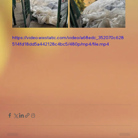
https://video.wixstatic.com/video/a68edc_352070c628
514fd18dd5a442128c4bc5/480p/mp4/file.mp4