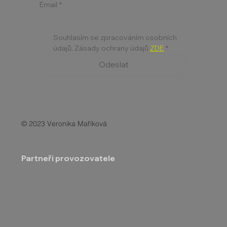
Email
*
Souhlasím se zpracováním osobních 
údajů. Zásady ochrany údajů 
ZDE
*
Odeslat
© 2023 Veronika Maříková
Partneři provozovatele