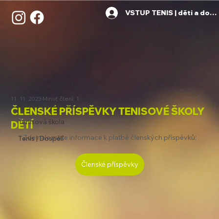
VSTUP TENIS | děti a dosp
Všechny příspěvky
11. 11. 2023
Minut čtení: 1
Všechny příspěvky
ČLENSKÉ PŘÍSPĚVKY TENISOVÉ ŠKOLY
Tenisová škola
DĚTÍ
Zde naleznete informace k platbě členských příspěvků:
Tenis | Dospělí
Členské příspěvky