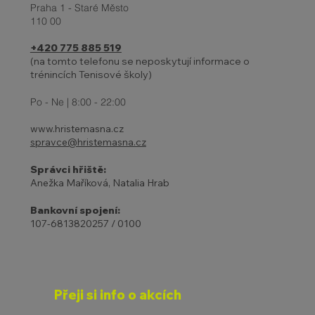
Praha 1 - Staré Město
110 00
+420 775 885 519
INDIVIDUÁLNÍ TRÉNINKY DĚTÍ
(na tomto telefonu se neposkytují informace o
trénincích Tenisové školy)
Po - Ne | 8:00 - 22:00
www.hristemasna.cz
spravce@hristemasna.cz
Správci hřiště:
Anežka Maříková, Natalia Hrab
Bankovní spojení:
107-6813820257 / 0100
Přeji si info o akcích