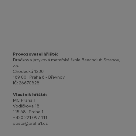
Provozovatel hřiště:
Dráčkova jazyková mateřská škola Beachclub Strahov,
z.s.
Chodecká 1230
169 00 Praha 6 - Břevnov
IČ: 26670828
Vlastník hřiště:
MČ Praha 1
Vodičkova 18
115 68 Praha 1
+420 221 097 111
posta@praha1.cz