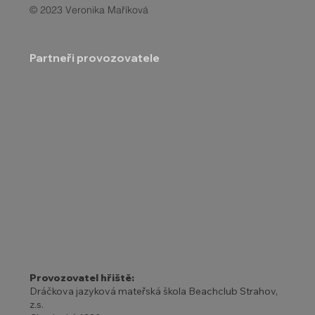
© 2023 Veronika Maříková
Partneři provozovatele
Provozovatel hřiště:
Dráčkova jazyková mateřská škola Beachclub Strahov,
z.s.