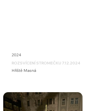
VSTUP TENIS | děti a dospělí
2024
ROZSVÍCENÍ STROMEČKU 7.12.2024
Hřiště Masná