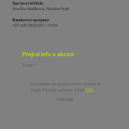
Správci hřiště:
Anežka Maříková, Natalia Hrab
Bankovní spojení:
107-6813820257 / 0100
Přeji si info o akcích
Email
*
Souhlasím se zpracováním osobních 
údajů. Zásady ochrany údajů 
ZDE
*
Odeslat