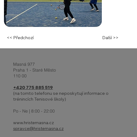
<< Předchozí
Další >>
Masná 977
Praha 1 - Staré Město
110 00
+420 775 885 519
(na tomto telefonu se neposkytují informace o
trénincích Tenisové školy)
Po - Ne | 8:00 - 22:00
www.hristemasna.cz
spravce@hristemasna.cz