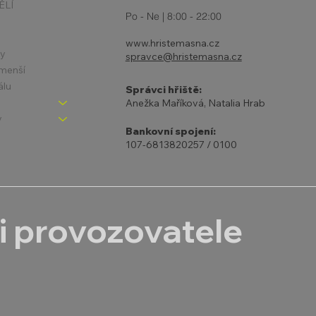
ĚLÍ
Po - Ne | 8:00 - 22:00
www.hristemasna.cz
ny
spravce@hristemasna.cz
jmenší
álu
Správci hřiště:
Anežka Maříková, Natalia Hrab
y
Bankovní spojení:
107-6813820257 / 0100
i provozovatele