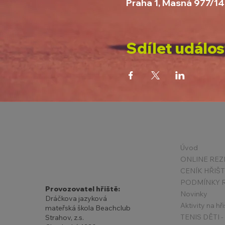
Praha 1, Masná 977/14
Sdílet událos
Úvod
ONLINE REZ
CENÍK HŘIŠ
Provozovatel hřiště:
Novinky
Dráčkova jazyková
Aktivity na hři
mateřská škola Beachclub
Strahov, z.s.