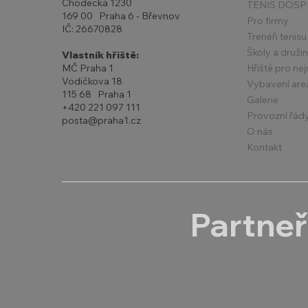
Chodecká 1230
TENIS DOSP
169 00 Praha 6 - Břevnov
Pro firmy
IČ: 26670828
Trenéři tenisu
Školy a druži
Vlastník hřiště:
Hřiště pro ne
MČ Praha 1
Vodičkova 18
Vybavení are
115 68 Praha 1
Galerie
+420 221 097 111
Provozní řád
posta@praha1.cz
O nás
Kontakt
Partneř