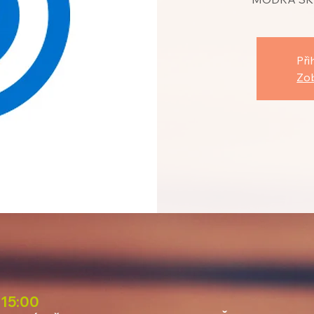
Při
Zob
 15:00