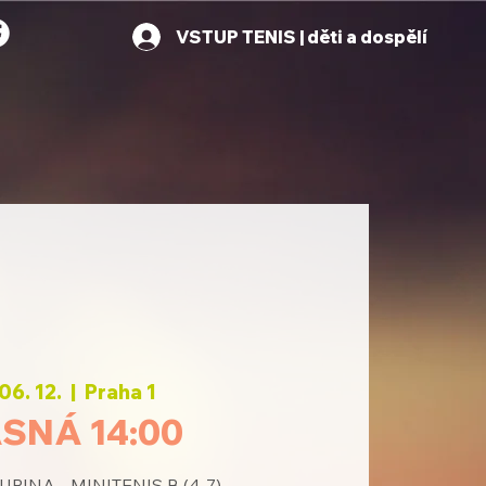
VSTUP TENIS | děti a dospělí
06. 12.
  |  
Praha 1
SNÁ 14:00
PINA - MINITENIS B (4-7)