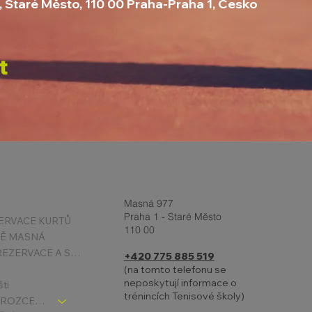
, Staré Město, 110 00 Praha-Praha 1, Česko
t
Masná 977
Praha 1 - Staré Město
ERVACE KURTŮ
110 00
TĚ MASNÁ
PODMÍNKY REZERVACE A STORNA
+420 775 885 519
(na tomto telefonu se
neposkytují informace o
šti
trénincích Tenisové školy)
TENIS DĚTI - ROZCESTNÍK