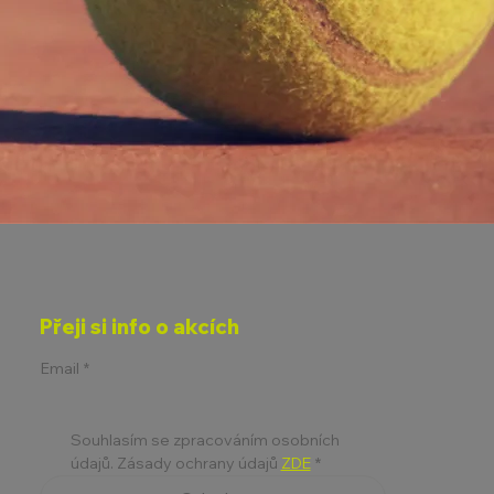
Přeji si info o akcích
Email
*
Souhlasím se zpracováním osobních 
údajů. Zásady ochrany údajů 
ZDE
*