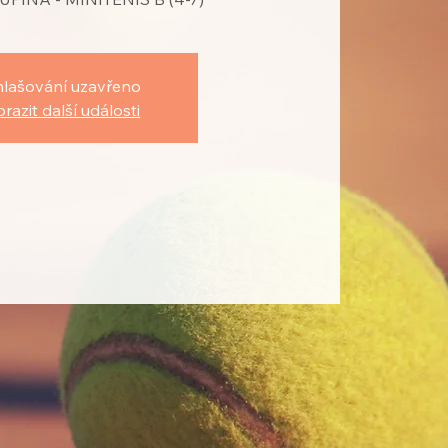
hlašování uzavřeno
razit další události